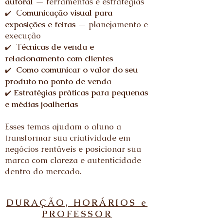
autoral
— ferramentas e estratégias
C
omunicação visual para
✔️
exposições e feiras
— planejamento e
execução
T
écnicas de venda e
✔️
relacionamento com clientes
Como comunicar o valor do seu
✔️
produto no ponto de vend
a
Estratégias práticas para pequenas
✔️
e médias joalherias
Esses temas ajudam o aluno a
transformar sua criatividade em
negócios rentáveis e posicionar sua
marca com clareza e autenticidade
dentro do mercado.
DURAÇÃO, HORÁRIOS e
PROFESSOR